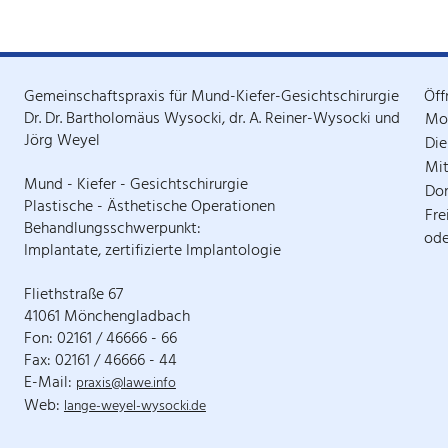
Gemeinschaftspraxis für Mund-Kiefer-Gesichtschirurgie
Öff
Dr. Dr. Bartholomäus Wysocki, dr. A. Reiner-Wysocki und
Mo
Jörg Weyel
Die
Mi
Mund - Kiefer - Gesichtschirurgie
Do
Plastische - Ästhetische Operationen
Fre
Behandlungsschwerpunkt:
ode
Implantate, zertifizierte Implantologie
Fliethstraße 67
41061 Mönchengladbach
Fon: 02161 / 46666 - 66
Fax: 02161 / 46666 - 44
E-Mail:
praxis@lawe.info
Web:
lange-weyel-wysocki.de