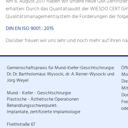
Am 8. August 2017 haben wir unsere neue QM-Zertifizieru
erhalten. Durch das Qualitätsaudit der WIESDO CERT G
Qualitätsmanagementsystem die Forderungen der folge
DIN EN ISO 9001 : 2015
Darüber freuen wir uns sehr und noch mehr auf Ihren n
Gemeinschaftspraxis für Mund-Kiefer-Gesichtschirurgie
Öff
Dr. Dr. Bartholomäus Wysocki, dr. A. Reiner-Wysocki und
Mo
Jörg Weyel
Die
Mi
Mund - Kiefer - Gesichtschirurgie
Do
Plastische - Ästhetische Operationen
Fre
Behandlungsschwerpunkt:
ode
Implantate, zertifizierte Implantologie
Fliethstraße 67